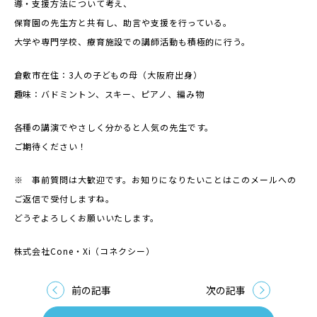
導・支援方法について考え、
保育園の先生方と共有し、助言や支援を行っている。
大学や専門学校、療育施設での講師活動も積極的に行う。
倉敷市在住：3人の子どもの母（大阪府出身）
趣味：バドミントン、スキー、ピアノ、編み物
各種の講演でやさしく分かると人気の先生です。
ご期待ください！
※ 事前質問は大歓迎です。お知りになりたいことはこのメールへの
ご返信で受付しますね。
どうぞよろしくお願いいたします。
株式会社Cone・Xi（コネクシー）
前の記事
次の記事