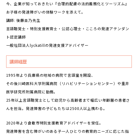
今、企業が知っておきたい『合理的配慮の法的義務化とツーリズム』
お子様の発達障がいの体験ワークを添えて。
講師: 後藤圭乃先生
言語聴覚士・特別支援教育士・公認心理士・こころの発達アテンダン
ト認定講師
一般社団法人lyckatillの発達支援アドバイザー
講師経歴
1995年より兵庫県の地域の病院で言語室を開設、
その後川崎医科大学附属病院（リハビリテーションセンター）や重井
医学研究所附属病院に勤務。
25年以上言語聴覚士として幼児から高齢者まで幅広い年齢層の患者さ
んを担当。発達障害の子どもたちは2500人以上携わる。
2020年より倉敷市特別支援教育アドバイザーを受任。
発達障害を含む障がいのある子一人ひとりの教育的ニーズに応じた指