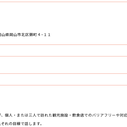
 岡山県岡山市北区錦町４−１１
が、個人・または三人で訪れた観光施設・飲食店でのバリアフリーや対
れぞれの目線で話します。