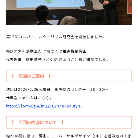
第19回ユニバーサルツーリズム研究会を開催しました。
特定非営利活動法人 まちづくり推進機構岡山
代表理事 徳田恭子（とくだ きょうこ）様が講師でした。
【 次回のご案内 】
次回は2026/2/26木曜日 国際交流センター 18：30～
➡申込フォームはこちら。
https://forms.gle/mu29X1NnKK6n3tyN6
【 今回の内容について 】
約20年間に渡り、岡山にユニバーサルデザイン（UD）を普及されてき