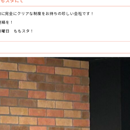
 ももスタにて
的に完全にクリアな制度をお持ちの珍しい会社です！
連絡を！
月曜日 ももスタ！