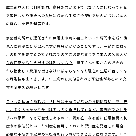
成年後見人とは判断能力、意思能力が適正ではない人に代わって財産
を管理したり施設への入居に必要な手続きや契約を結んだりとご本人
の暮らしを守る制度です。
家庭裁判所から選任された弁護士や司法書士といった専門家を成年後
見人に選ぶことが出来ますが費用がかかることですし、手続きに数ヶ
月の期間を要するのでそれまでの間に必要な資金をご本人の名義人か
らの口座から引き出すのは難しくなり
、息子さんや娘さんの貯金の中
から捻出して費用を出さなければならなくなり現在の生活が苦しくな
る可能性も出てきます。←士業から文句言われる可能性があるので文
言の変更をお願いします
こうした状況に陥れば、「自分は実家にいないから関係ない」や「先
月、多く払ったから今月は少し多く負担して」など、家族間でのトラ
ブルの原因になる可能性もあるので、認知症になる前に任意後見人制
度や家族信託といった制度を使用しておくと認知症を発症した場合に
必要な手続きや家屋の管理等を行う事ができるようになります。←？