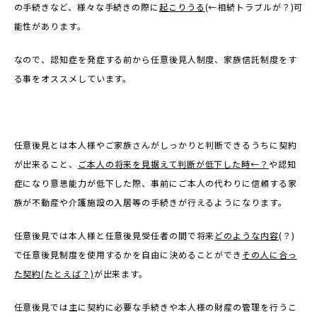
の手続きなど、様々な手続きの際に
起こりうる
(←相続トラブルが？)可
能性があります。
なので、認知症を発症する前から任意後見人制度、家族信託制度をす
る事をオススメしています。
任意後見とは本人様やご家族さんがしっかりと判断できるうちに契約
が出来ること、
ご本人の将来を見据えて判断が低下した時←？
や認知
症になり意思能力が低下した際、事前にご本人の代わりに信頼する家
族が不動産や介護施設の入居等の手続きが行えるようになります。
任意後見では本人様と任意後見受任者の間で将来
どのような内容
(？)
で任意後見制度を使用するかを自由に決めることができ
その人に合っ
た契約
(
たとえば？)
が出来ます。
任意後見では主に契約に必要な手続きや本人様の財産の管理を行うこ