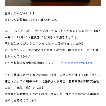
皆様、こんばんは！！
久しぶりの投稿になってしまいました。
先日、FMくらしき 『カラダのことならもんたわのもんだわ～』(第2
木曜日 17時30～生放送)に出演させて頂きました♪
門乢先生ありがとうございました(←主役が不在でした笑)
パーソナリティーの方はとても気さくな方で、喋りやすく、とても楽
しかったです(^^♪
もんたわ鍼灸整骨院の詳細はこちら
http://montawa.com/
そして共演をさせて頂いたのは、浅越ゴエさんが出演するCM『さくら
離宮～♪』でお馴染みの、【倉敷さくら離宮 倉敷中央石材株式会社
の田中 元気 様】でした♪
樹木葬の永代供養をされており、毎年辺り一面の桜を眺めれる素敵な
場所にあるそうです(^^